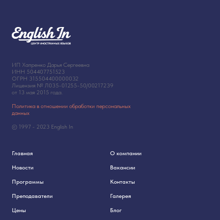
ИП Хапренко Дарья Сергеевна
ИНН 504407751523
ОГРН 315504400000032
Лицензия № Л035-01255-50/00217239
от 13 мая 2015 года.
Политика в отношении обработки персональных
данных
© 1997 - 2023 English In
Главная
О компании
Новости
Вакансии
Программы
Контакты
Преподаватели
Галерея
Цены
Блог